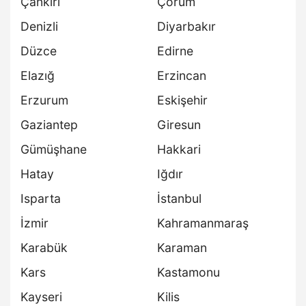
Çankırı
Çorum
Denizli
Diyarbakır
Düzce
Edirne
Elazığ
Erzincan
Erzurum
Eskişehir
Gaziantep
Giresun
Gümüşhane
Hakkari
Hatay
Iğdır
Isparta
İstanbul
İzmir
Kahramanmaraş
Karabük
Karaman
Kars
Kastamonu
Kayseri
Kilis