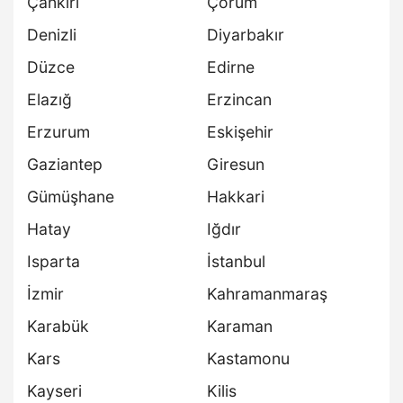
Çankırı
Çorum
Denizli
Diyarbakır
Düzce
Edirne
Elazığ
Erzincan
Erzurum
Eskişehir
Gaziantep
Giresun
Gümüşhane
Hakkari
Hatay
Iğdır
Isparta
İstanbul
İzmir
Kahramanmaraş
Karabük
Karaman
Kars
Kastamonu
Kayseri
Kilis