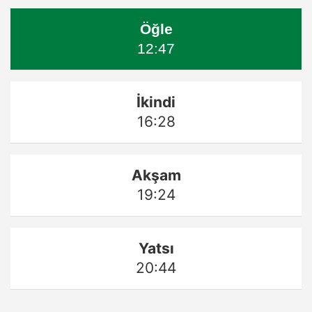
Öğle
12:47
İkindi
16:28
Akşam
19:24
Yatsı
20:44