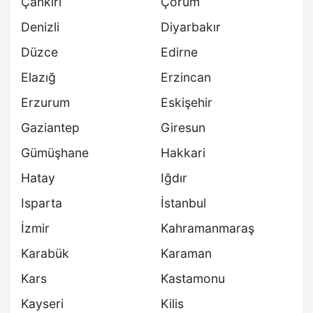
Çankırı
Çorum
Denizli
Diyarbakır
Düzce
Edirne
Elazığ
Erzincan
Erzurum
Eskişehir
Gaziantep
Giresun
Gümüşhane
Hakkari
Hatay
Iğdır
Isparta
İstanbul
İzmir
Kahramanmaraş
Karabük
Karaman
Kars
Kastamonu
Kayseri
Kilis