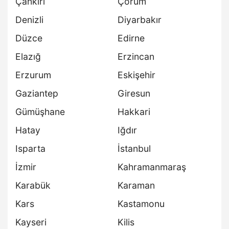
Çankırı
Çorum
Denizli
Diyarbakır
Düzce
Edirne
Elazığ
Erzincan
Erzurum
Eskişehir
Gaziantep
Giresun
Gümüşhane
Hakkari
Hatay
Iğdır
Isparta
İstanbul
İzmir
Kahramanmaraş
Karabük
Karaman
Kars
Kastamonu
Kayseri
Kilis