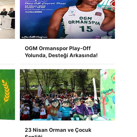
OGM Ormanspor Play-Off
Yolunda, Desteği Arkasında!
23 Nisan Orman ve Çocuk
ı
Şenliği