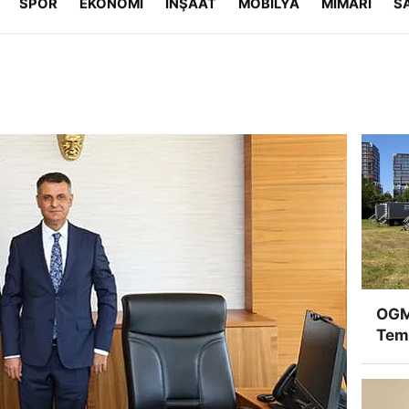
SPOR
EKONOMİ
İNŞAAT
MOBİLYA
MİMARİ
S
Gizlilik İlkeleri
OGM
Temi