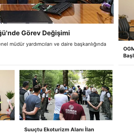
ü'nde Görev Değişimi
l müdür yardımcıları ve daire başkanlığında
OGM'
Başl
Suuçtu Ekoturizm Alanı İlan