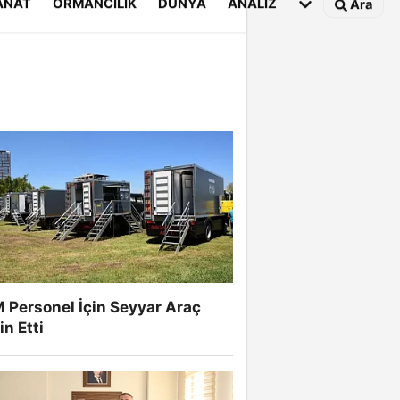
ANAT
ORMANCILIK
DÜNYA
ANALİZ
Ara
 Personel İçin Seyyar Araç
n Etti