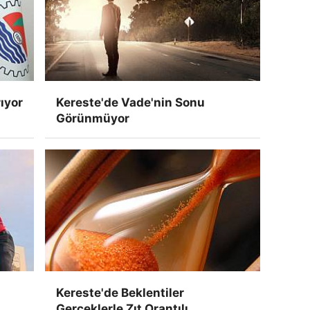
ıyor
Kereste'de Vade'nin Sonu
Görünmüyor
Kereste'de Beklentiler
Gerçeklerle Zıt Orantılı