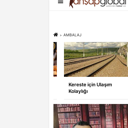
Künye
İletişim
Çerez Politikası
AMBALAJ
n Yasa Dışı
Kereste için Ulaşım
teye Savaş İlanı
Kolaylığı