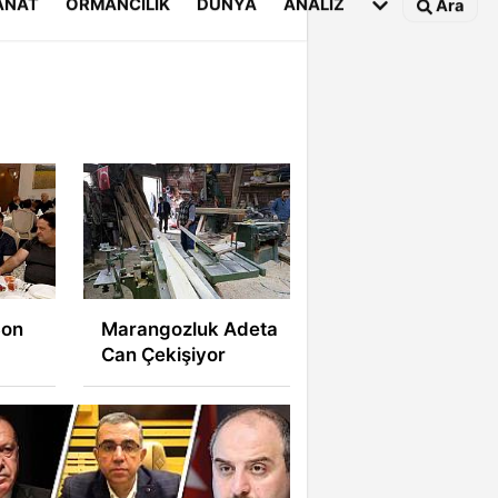
ANAT
ORMANCILIK
DÜNYA
ANALİZ
Ara
Marangozluk Adeta
Can Çekişiyor