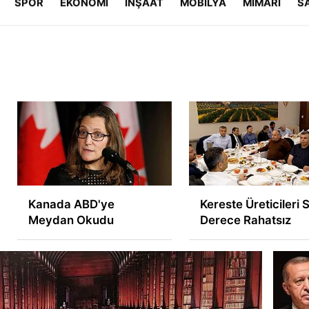
SPOR
EKONOMİ
İNŞAAT
MOBİLYA
MİMARİ
S
Gizlilik İlkeleri
Kanada ABD'ye
Kereste Üreticileri Son
Meydan Okudu
Derece Rahatsız