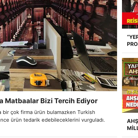
“YE
PRO
DES
 Matbaalar Bizi Tercih Ediyor
 bir çok firma ürün bulamazken Turkish
nce ürün tedarik edebileceklerini vurguladı.
AHŞ
MİL