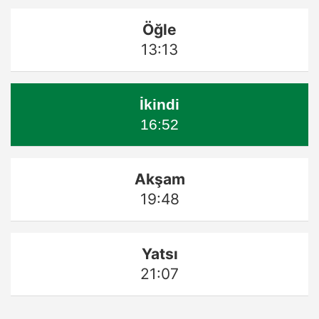
Öğle
13:13
İkindi
16:52
Akşam
19:48
Yatsı
21:07