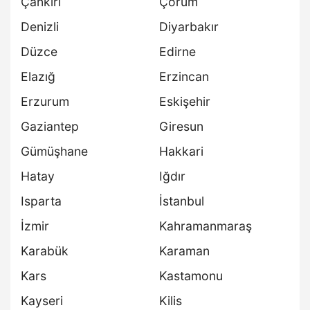
Çankırı
Çorum
Denizli
Diyarbakır
Düzce
Edirne
Elazığ
Erzincan
Erzurum
Eskişehir
Gaziantep
Giresun
Gümüşhane
Hakkari
Hatay
Iğdır
Isparta
İstanbul
İzmir
Kahramanmaraş
Karabük
Karaman
Kars
Kastamonu
Kayseri
Kilis