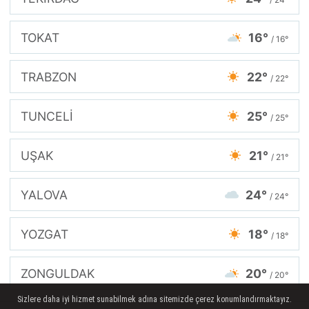
TOKAT
16°
/ 16°
TRABZON
22°
/ 22°
TUNCELİ
25°
/ 25°
UŞAK
21°
/ 21°
YALOVA
24°
/ 24°
YOZGAT
18°
/ 18°
ZONGULDAK
20°
/ 20°
Sizlere daha iyi hizmet sunabilmek adına sitemizde çerez konumlandırmaktayız.