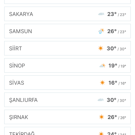
SAKARYA
23°
/ 23°
SAMSUN
26°
/ 23°
SİİRT
30°
/ 30°
SİNOP
19°
/ 19°
SİVAS
16°
/ 16°
ŞANLIURFA
30°
/ 30°
ŞIRNAK
26°
/ 26°
TEKİRDAĞ
24°
/ 24°