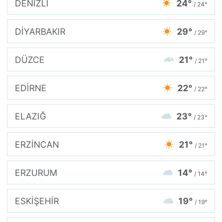
DENİZLİ
24°
/ 24°
DİYARBAKIR
29°
/ 29°
DÜZCE
21°
/ 21°
EDİRNE
22°
/ 22°
ELAZIĞ
23°
/ 23°
ERZİNCAN
21°
/ 21°
ERZURUM
14°
/ 14°
ESKİŞEHİR
19°
/ 19°