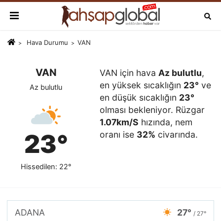
Hava Durumu
VAN
VAN
VAN için hava
Az bulutlu
,
en yüksek sıcaklığın
23°
ve
Az bulutlu
en düşük sıcaklığın
23°
olması bekleniyor. Rüzgar
1.07km/S
hızında, nem
23°
oranı ise
32%
civarında.
Hissedilen: 22°
ADANA
27°
/ 27°