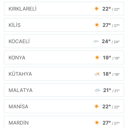
KIRKLARELİ
22°
/ 22°
KİLİS
27°
/ 27°
KOCAELİ
24°
/ 24°
KONYA
19°
/ 19°
KÜTAHYA
18°
/ 18°
MALATYA
21°
/ 21°
MANİSA
22°
/ 22°
MARDİN
27°
/ 27°