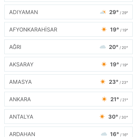
ADIYAMAN
29°
/ 29°
AFYONKARAHİSAR
19°
/ 19°
AĞRI
20°
/ 20°
AKSARAY
19°
/ 19°
AMASYA
23°
/ 23°
ANKARA
21°
/ 21°
ANTALYA
30°
/ 30°
ARDAHAN
16°
/ 16°