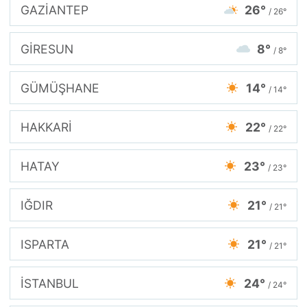
GAZİANTEP
26°
/ 26°
GİRESUN
8°
/ 8°
GÜMÜŞHANE
14°
/ 14°
HAKKARİ
22°
/ 22°
HATAY
23°
/ 23°
IĞDIR
21°
/ 21°
ISPARTA
21°
/ 21°
İSTANBUL
24°
/ 24°