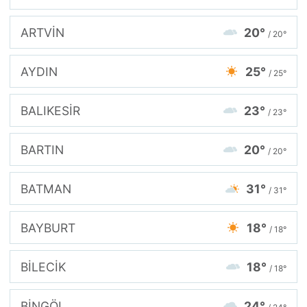
ARTVİN
20°
/ 20°
AYDIN
25°
/ 25°
BALIKESİR
23°
/ 23°
BARTIN
20°
/ 20°
BATMAN
31°
/ 31°
BAYBURT
18°
/ 18°
BİLECİK
18°
/ 18°
BİNGÖL
24°