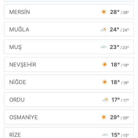
MERSİN
28°
/ 28°
MUĞLA
24°
/ 24°
MUŞ
23°
/ 23°
NEVŞEHİR
18°
/ 18°
NİĞDE
18°
/ 18°
ORDU
17°
/ 17°
OSMANİYE
29°
/ 29°
RİZE
15°
/ 15°